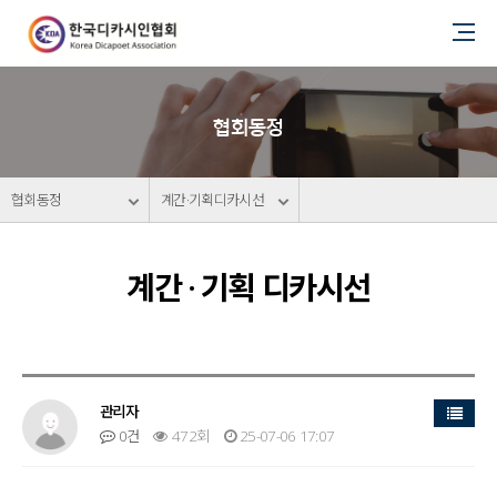
협회동정
협회동정
계간·기획디카시선
계간 · 기획 디카시선
목록
관리자
0건
472회
25-07-06 17:07