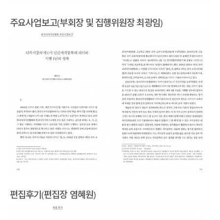
주
요
사업보고(부회장 및 집행위원장 최광임)
편집후기(편집장 염혜원)