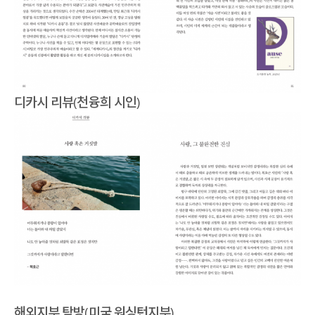
디카시 리뷰(천융희 시인)
해외지부 탐방(미국 워싱턴지부)