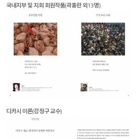
국내지부 및 지회 회원작품(곽홍란 외13명)
디카시 이론(강정구 교수)