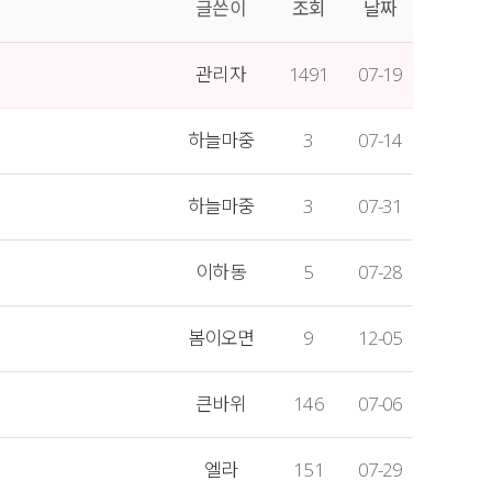
글쓴이
조회
날짜
관리자
1491
07-19
하늘마중
3
07-14
하늘마중
3
07-31
이하동
5
07-28
봄이오면
9
12-05
큰바위
146
07-06
엘라
151
07-29