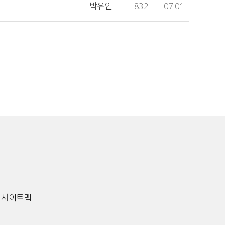
박유인
832
07-01
사이트맵
9