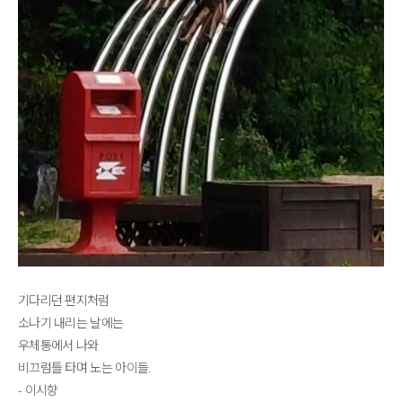
기다리던 편지처럼
​소나기 내리는 날에는 ​
우체통에서 나와
​비끄럼틀 타며 노는 아이들.
- 이시향