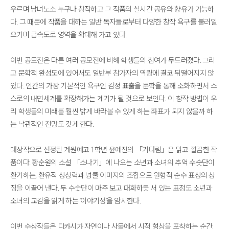
우르며 남녀노소 누구나 창작하고 그 작품의 실시간 공유와 향유가 가능하
다. 그 때문에 작품을 대하는 일반 독자들로부터 다양한 창작 욕구를 불러일
으키며 급속도로 영역을 확대해 가고 있다.
이번 공모전은 다른 여러 공모전에 비해 학생들의 참여가 두드러졌다. 그리
고 문학적 완성도에 있어서도 일반부 참가자의 역량에 결코 뒤떨어지지 않
았다. 인간의 가장 기본적인 욕구인 감정 표출을 문학을 통해 소화하면서 스
스로의 내면세계를 확장해가는 계기가 될 것으로 보인다. 이 창작 방법이 우
리 학생들의 미래를 훨씬 밝게 바라볼 수 있게 하는 좌표가 되지 않을까 하
는 낙관적인 전망도 갖게 한다.
대상작으로 선정된 계원예고 1학년 윤예진의 「기다림」은 맑고 깔끔한 작
품이다. 황순원의 소설 「소나기」에 나오는 소년과 소녀의 추억 수숫단이
환기하는, 환유적 상상력과 넝쿨 이미지의 조합으로 원형적 순수 표상의 상
징을 이끌어 낸다. 두 수숫단이 마주 보고 대화하듯 서 있는 표정도 소년과
소녀의 교감을 읽게 하는 ‘이야기성’을 암시한다.
이번 수상작들은 디카시가 자연이나 사물에서 시적 형상을 포착하는 순간,