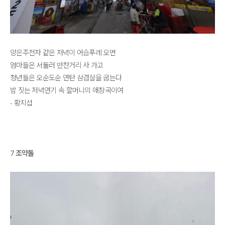
양은주전자 같은 저녁이 어슴푸레 오면
엄마들은 서둘러 반찬거리 사 가고
청년들은 오순도순 연탄 삼겹살을 굽는다
밥 짓는 저녁연기 속 할머니의 애창곡이여
- 황지섭
7 조약돌