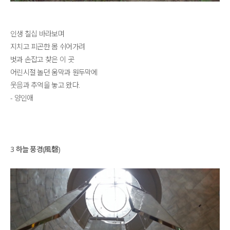
인생 칠십 바라보며
지치고 피곤한 몸 쉬어가려
벗과 손잡고 찾은 이 곳
어린시절 놀던 움막과 원두막에
웃음과 추억을 놓고 왔다.
- 양인애
3 하늘 풍경(風磬)