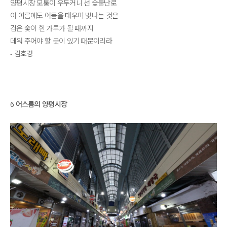
양평시장 모퉁이 우두커니 선 숯불난로
​이 여름에도 어둠을 태우며 빛나는 것은
​검은 숯이 흰 가루가 될 때까지
데워 주어야 할 곳이 있기 때문이리라
- 김호경
6 어스름의 양평시장