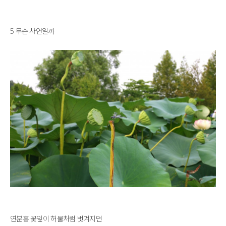
5 무슨 사연일까
연분홍 꽃잎이 허물처럼 벗겨지면