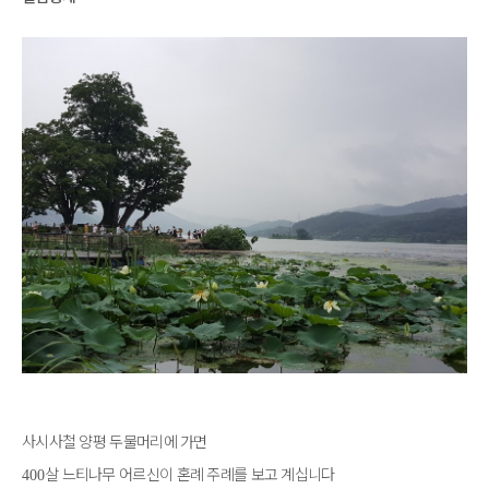
사시사철 양평 두물머리에 가면
살 느티나무 어르신이 혼례 주례를 보고 계십니다
400