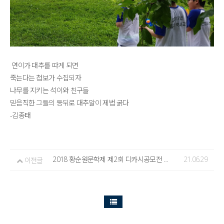
연이가 대추를 따게 되면
죽는다는 첩보가 수집되자
나무를 지키는 석이와 친구들
믿음직한 그들의 등뒤로 대추알이 제법 굵다
-김종태
2018 황순원문학제 제2회 디카시공모전 수상작
21.06.29
이전글