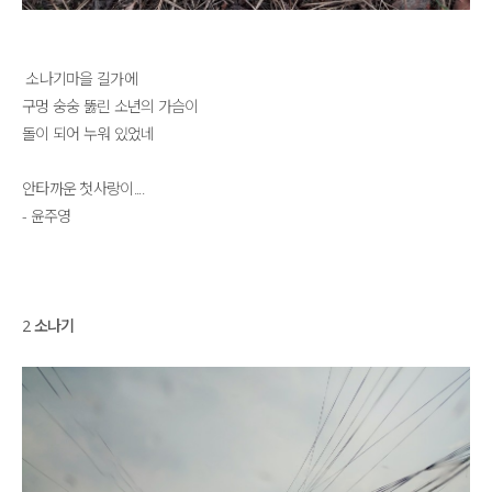
소나기마을 길가에
구멍 숭숭 뚫린 소년의 가슴이
돌이 되어 누워 있었네
안타까운 첫사랑이....
- 윤주영
2 소나기