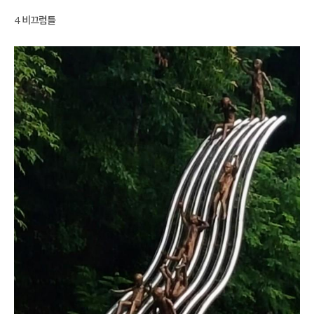
4 비끄럼틀