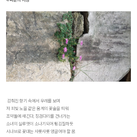
감춰진 향기 속에서 우레를 보며
저 피빛 노을 같은 움계의 꽃술을 틔워
조약돌에 새긴다, 징검다리를 건너가는
소녀의 실루엣이 소나기되어 튕김질하듯
시나브로 꽃대는 사롯사롯 영글어야 할 꿈.