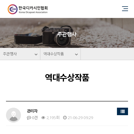
주관행사
주관행사
역대수상작품
역대수상작품
목록
관리자
0건
2,195회
21-06-29 09:29