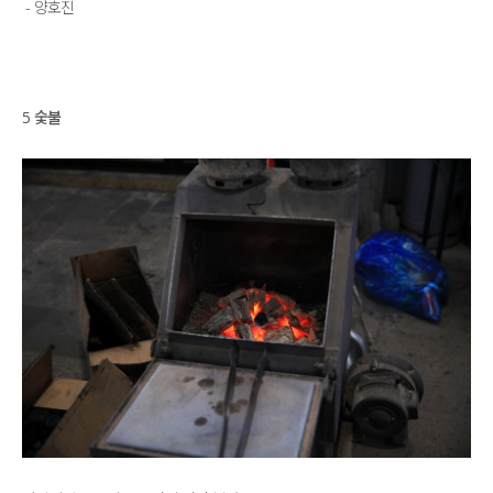
- 양호진
5 숯불