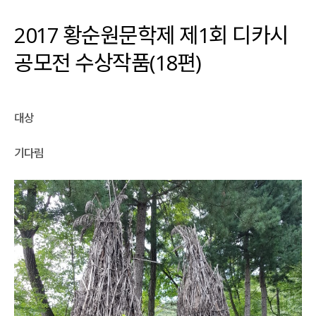
2017 황순원문학제 제1회 디카시
공모전 수상작품(18편)
대상
기다림