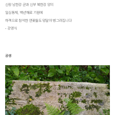
신랑 남한강 군과 신부 북한강 양의
일심동체
백년해로 기원에
,
하객으로 참석한 연꽃들도 덩달아 벙그러집니다
강영식
-
공생