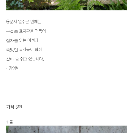
용문사
일주문
안에는
표지판을
더듬어
구절초
읽는
이끼와
점자를
글자들이
함께
죽었던
숨
쉬고
있습니다
살아
.
김영빈
-
가작 5편
1 돌