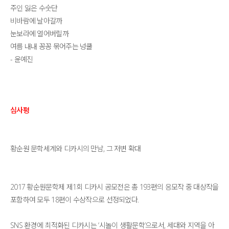
주인 잃은 수숫단
비바람에 날아갈까
눈보라에 얼어버릴까
여름 내내 꽁꽁 묶어주는 넝쿨
- 윤예진
심사평
황순원 문학세계와 디카시의 만남, 그 저변 확대
2017 황순원문학제 제1회 디카시 공모전은 총 193편의 응모작 중 대상작을
포함하여 모두 18편이 수상작으로 선정되었다.
SNS 환경에 최적화된 디카시는 ‘시놀이 생활문학’으로서, 세대와 지역을 아