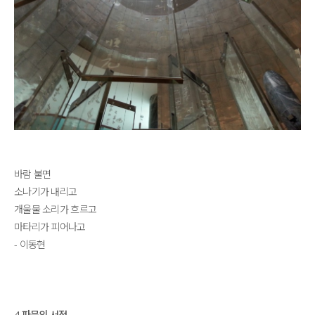
바람 불면
소나기가 내리고
개울물 소리가 흐르고
마타리가 피어나고
- 이동현
4 파문의 서정