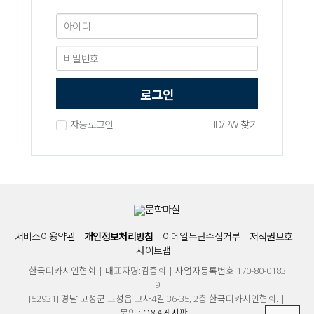
로그인
자동로그인
ID/PW 찾기
서비스이용약관
개인정보처리방침
이메일무단수집거부
저작권보호
사이트맵
한국디카시인협회 | 대표자명:김종회 | 사업자등록번호:170-80-0183
9
[52931] 경남 고성군 고성읍 교사4길 36-35, 2층 한국디카시인협회. |
문의 :
Q&A게시판