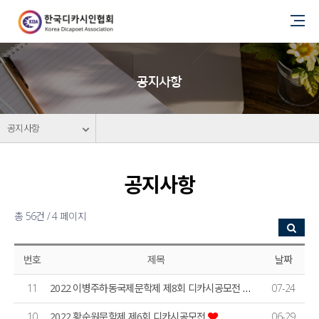
공지사항
공지사항
공지사항
총 56건 / 4 페이지
번호
제목
날짜
11
2022 이병주하동국제문학제 제8회 디카시공모전 안내
07-24
10
2022 황순원문학제 제6회 디카시공모전
06-29