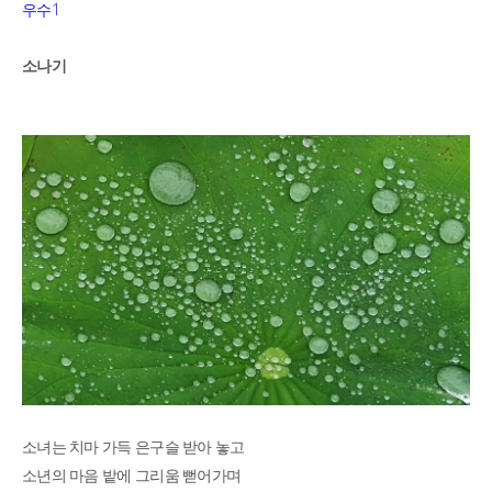
1
우수
소나기
소녀는 치마 가득 은구슬 받아 놓고
소년의 마음 밭에 그리움 뻗어가며