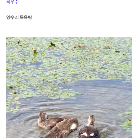
최우수
양수리 목욕탕