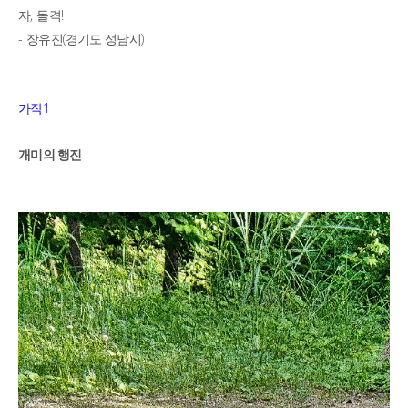
,
!
자
돌격
-
(
)
장유진
경기도 성남시
1
가작
개미의 행진