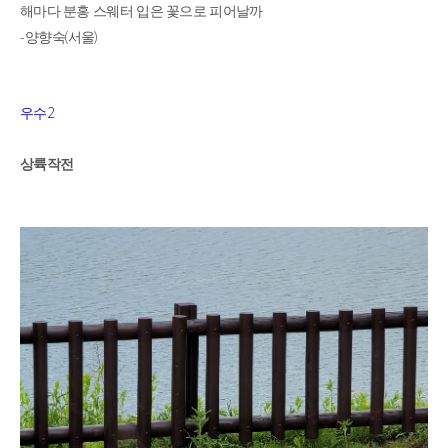
해마다 분홍 스웨터 입은 꽃으로 피어날까
-
(
)
양향숙
서울
2
우수
상륙작전