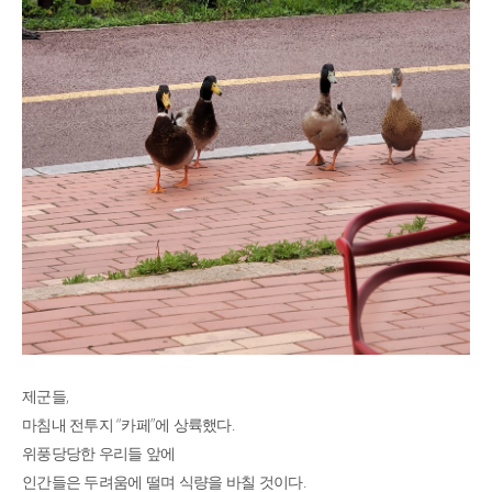
,
제군들
“
”
.
마침내 전투지
카페
에 상륙했다
위풍당당한 우리들 앞에
.
인간들은 두려움에 떨며 식량을 바칠 것이다