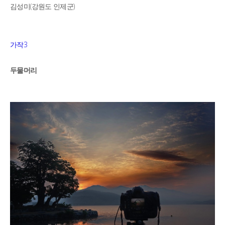
(
)
김성미
강원도 인제군
3
가작
두물머리