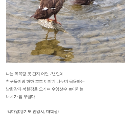
2
나는 목욕탕 못 간지 어언
년인데
,
친구들이랑 하하 호호 이야기 나누며 목욕하는
남한강과 북한강을 오가며 수영선수 놀이하는
너네가 참 부럽다
-
(
)
백다영
경기도 안양시, 대학생