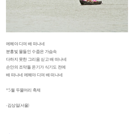
에헤야 디여 배 떠나네
분홍빛 물들인 수줍은 가슴속
다하지 못한 그리움 싣고 배 떠나네
손안의 조약돌 온기가 식기도 전에
배 떠나네 에헤야 디여 배 떠나네
*5
월 두물머리 축제
-
(
)
김상일
서울