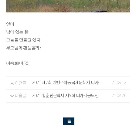
잎이
남아 있는 한
그늘을 만들고 있다
?
부모님의 환생일까
(
)
이송희
미국
2021 제7회 이병주하동국제문학제 디카시공모전 수상작 발표
21.09.12
이전글
다음글
2021 황순원문학제 제5회 디카시공모전 수상작 발표
21.08.26