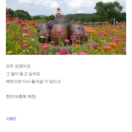
모두 모였어요
그 말이 듣고 싶어요
예전으로 다시 돌아갈 수 있다고
(
)
한인석
충북 제천
5
가작