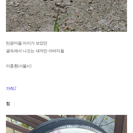
탄광마을 아이가 보았던
굴속에서 나오는 새까만 아버지들
(
)
이충환
서울시
2
가작
힘