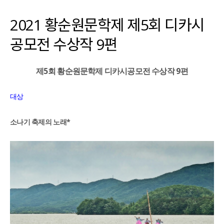
2021 황순원문학제 제5회 디카시
공모전 수상작 9편
5
9
제
회 황순원문학제 디카시공모전 수상작
편
대상
*
소나기 축제의 노래