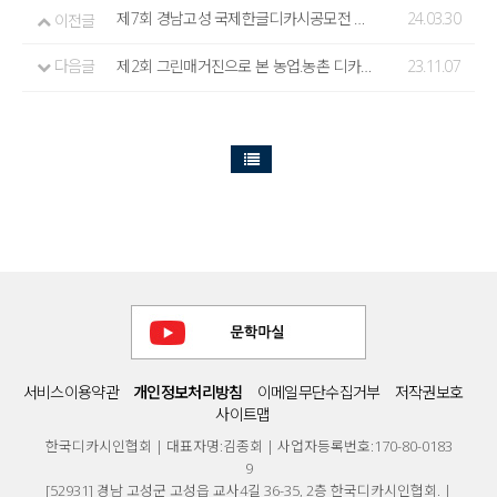
제7회 경남고성 국제한글디카시공모전 안내
24.03.30
이전글
다음글
제2회 그린매거진으로 본 농업.농촌 디카시 국민공모전 안내
23.11.07
서비스이용약관
개인정보처리방침
이메일무단수집거부
저작권보호
사이트맵
한국디카시인협회 | 대표자명:김종회 | 사업자등록번호:170-80-0183
9
[52931] 경남 고성군 고성읍 교사4길 36-35, 2층 한국디카시인협회. |