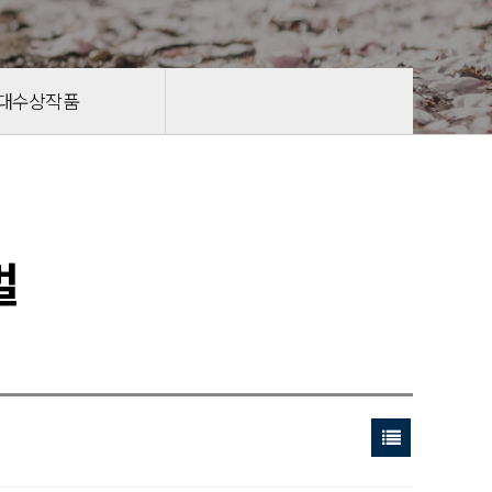
대수상작품
벌
목록