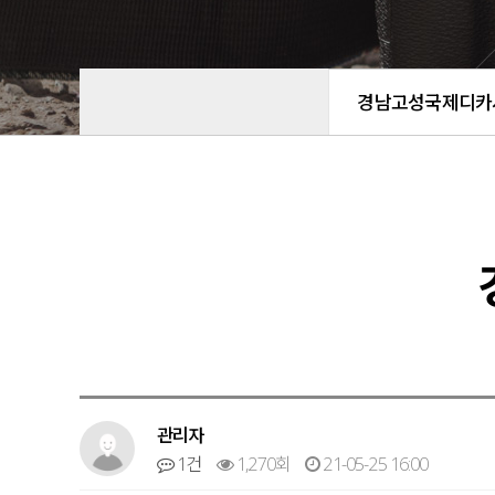
경남고성국제디카
관리자
1건
1,270회
21-05-25 16:00