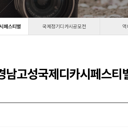
시페스티벌
국제정기디카시공모전
역
경남고성국제디카시페스티