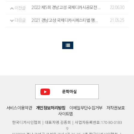
2022 제5회 경남고성 국제디카시공모전 수상작
22.06.30
이전글
다음글
2021 경남고성 국제디카시페스티벌 행사(디카시마니아 걸개전)
21.05.25
서비스이용약관
개인정보처리방침
이메일무단수집거부
저작권보호
사이트맵
한국디카시인협회 | 대표자명:김종회 | 사업자등록번호:170-80-0183
9