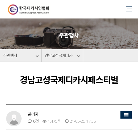
주관행사
주관행사
경남고성국제디카시페스티벌
경남고성국제디카시페스티벌
목록
관리자
0건
1,475회
21-05-25 17:35