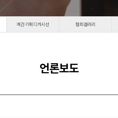
계간·기획디카시선
협회갤러리
언론보도