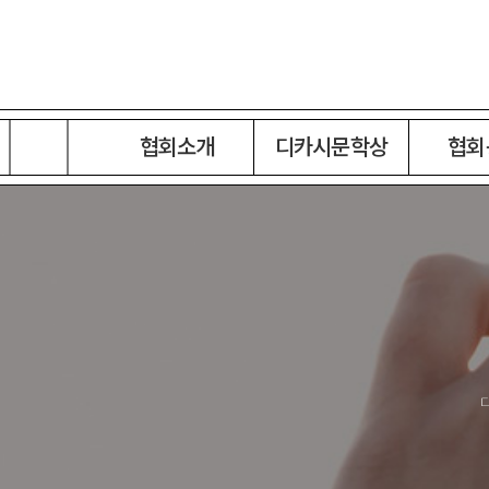
협회소개
디카시문학상
협회